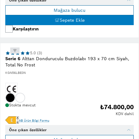
Öne çıkan özellikler
Mağaza bulucu
Sepete Ekle
Karşılaştırın
5.0 (3)
Serie 6
Alttan Donduruculu Buzdolabı 193 x 70 cm Siyah,
Total No Frost
KGN56LBE0N
Stokta mevcut
₺74.800,00
KDV dahil
AB Ürün Bilgi Formu
Öne çıkan özellikler