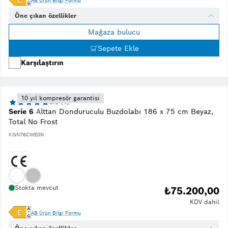
AB Ürün Bilgi Formu
Öne çıkan özellikler
Mağaza bulucu
Sepete Ekle
Karşılaştırın
10 yıl kompresör garantisi
5.0 (1)
Serie 6
Alttan Donduruculu Buzdolabı 186 x 75 cm Beyaz,
Total No Frost
KGN76CWE0N
Stokta mevcut
₺75.200,00
KDV dahil
AB Ürün Bilgi Formu