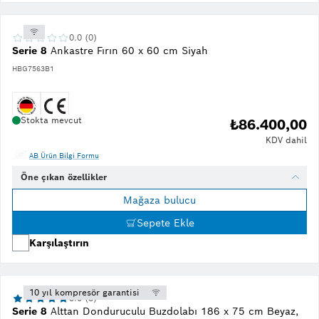
0.0 (0)
Serie 8
Ankastre Fırın 60 x 60 cm Siyah
HBG7563B1
Stokta mevcut
₺86.400,00
KDV dahil
AB Ürün Bilgi Formu
Öne çıkan özellikler
Mağaza bulucu
Sepete Ekle
Karşılaştırın
10 yıl kompresör garantisi
5.0 (3)
Serie 8
Alttan Donduruculu Buzdolabı 186 x 75 cm Beyaz,