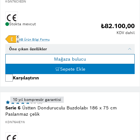
KGN76CXE0N
Stokta mevcut
₺82.100,00
KDV dahil
AB Ürün Bilgi Formu
Öne çıkan özellikler
Mağaza bulucu
Sepete Ekle
Karşılaştırın
10 yıl kompresör garantisi
5.0 (6)
Serie 6
Üstten Donduruculu Buzdolabı 186 x 75 cm
Paslanmaz çelik
KDN76AIE1N