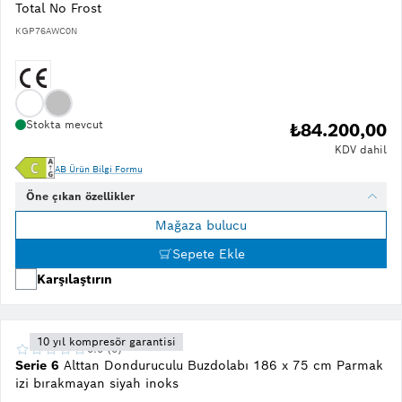
Total No Frost
KGP76AWC0N
Stokta mevcut
₺84.200,00
KDV dahil
AB Ürün Bilgi Formu
Öne çıkan özellikler
Mağaza bulucu
Sepete Ekle
Karşılaştırın
10 yıl kompresör garantisi
0.0 (0)
Serie 6
Alttan Donduruculu Buzdolabı 186 x 75 cm Parmak
izi bırakmayan siyah inoks