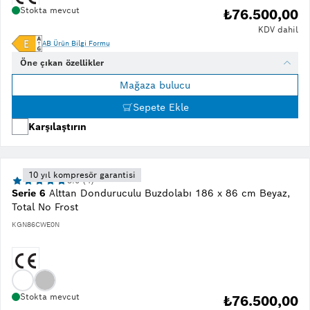
Stokta mevcut
₺76.500,00
KDV dahil
AB Ürün Bilgi Formu
Öne çıkan özellikler
Mağaza bulucu
Sepete Ekle
Karşılaştırın
10 yıl kompresör garantisi
5.0 (4)
Serie 6
Alttan Donduruculu Buzdolabı 186 x 86 cm Beyaz,
Total No Frost
KGN86CWE0N
Stokta mevcut
₺76.500,00