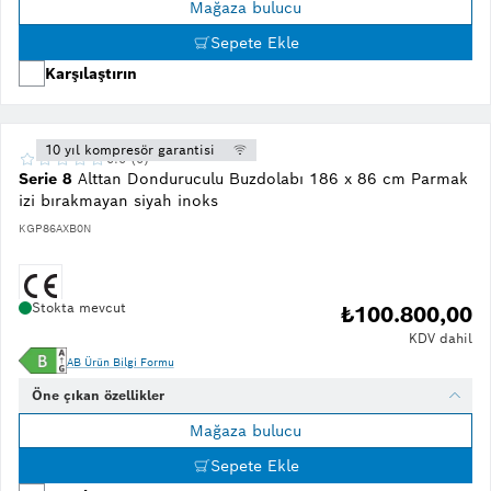
Mağaza bulucu
Sepete Ekle
Karşılaştırın
10 yıl kompresör garantisi
0.0 (0)
Serie 8
Alttan Donduruculu Buzdolabı 186 x 86 cm Parmak
izi bırakmayan siyah inoks
KGP86AXB0N
Stokta mevcut
₺100.800,00
KDV dahil
AB Ürün Bilgi Formu
Öne çıkan özellikler
Mağaza bulucu
Sepete Ekle