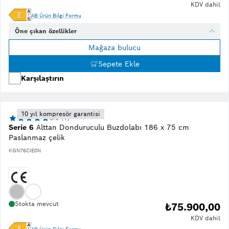
KDV dahil
AB Ürün Bilgi Formu
Öne çıkan özellikler
Mağaza bulucu
Sepete Ekle
Karşılaştırın
10 yıl kompresör garantisi
5.0 (1)
Serie 6
Alttan Donduruculu Buzdolabı 186 x 75 cm
Paslanmaz çelik
KGN76CIE0N
Stokta mevcut
₺75.900,00
KDV dahil