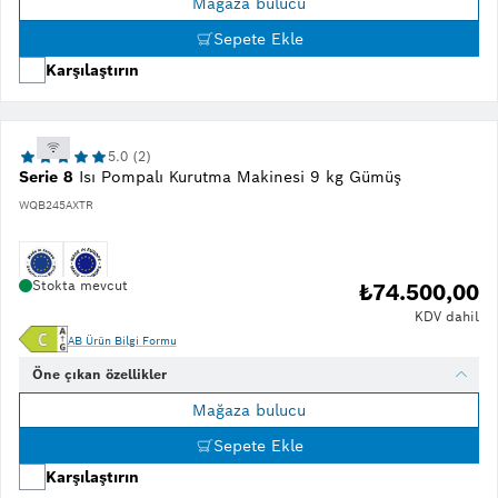
Mağaza bulucu
Sepete Ekle
Karşılaştırın
5.0 (2)
Serie 8
Isı Pompalı Kurutma Makinesi 9 kg Gümüş
WQB245AXTR
Stokta mevcut
₺74.500,00
KDV dahil
AB Ürün Bilgi Formu
Öne çıkan özellikler
Mağaza bulucu
Sepete Ekle
Karşılaştırın