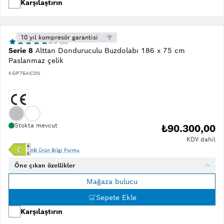
Karşılaştırın
10 yıl kompresör garantisi
5.0 (3)
Serie 8
Alttan Donduruculu Buzdolabı 186 x 75 cm
Paslanmaz çelik
KGP76AIC0N
Stokta mevcut
₺90.300,00
KDV dahil
AB Ürün Bilgi Formu
Öne çıkan özellikler
Mağaza bulucu
Sepete Ekle
Karşılaştırın