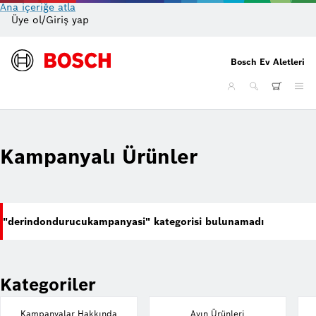
Ana içeriğe atla
Üye ol/Giriş yap
On
Bosch Ev Aletleri
Kampanyalı Ürünler
"derindondurucukampanyasi" kategorisi bulunamadı
Kategoriler
Kampanyalar Hakkında
Ayın Ürünleri