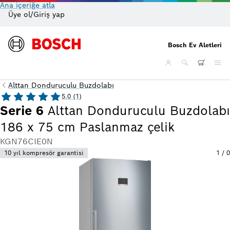
Ana içeriğe atla
Üye ol/Giriş yap
On
Bosch Ev Aletleri
Alttan Donduruculu Buzdolabı
5.0 (1)
Serie 6
Alttan Donduruculu Buzdolabı
186 x 75 cm Paslanmaz çelik
KGN76CIE0N
10 yıl kompresör garantisi
1
/
0