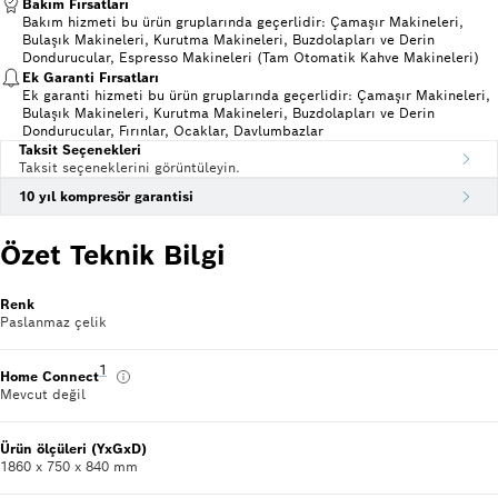
Bakım Fırsatları
Bakım hizmeti bu ürün gruplarında geçerlidir: Çamaşır Makineleri,
Bulaşık Makineleri, Kurutma Makineleri, Buzdolapları ve Derin
Dondurucular, Espresso Makineleri (Tam Otomatik Kahve Makineleri)
Ek Garanti Fırsatları
Ek garanti hizmeti bu ürün gruplarında geçerlidir: Çamaşır Makineleri,
Bulaşık Makineleri, Kurutma Makineleri, Buzdolapları ve Derin
Dondurucular, Fırınlar, Ocaklar, Davlumbazlar
Taksit Seçenekleri
Taksit seçeneklerini görüntüleyin.
10 yıl kompresör garantisi
Özet Teknik Bilgi
Renk
Paslanmaz çelik
Dipnot 1: Yarını bugünden yaşamak için akıllı telefon ve tab
1
Home Connect
Mevcut değil
Ürün ölçüleri (YxGxD)
1860 x 750 x 840 mm