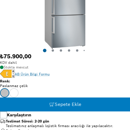
₺75.900,00
KDV dahil
Stokta mevcut
AB Ürün Bilgi Formu
Renk
:
Paslanmaz çelik
Sepete Ekle
Karşılaştırın
Teslimat Süresi: 2-20 gün
Teslimatınız anlaşmalı lojistik firması aracılığı ile yapılacaktır.