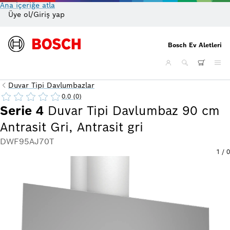
Ana içeriğe atla
Üye ol/Giriş yap
On
Bosch Ev Aletleri
Duvar Tipi Davlumbazlar
0.0 (0)
Serie 4
Duvar Tipi Davlumbaz 90 cm
Antrasit Gri, Antrasit gri
DWF95AJ70T
1
/
0