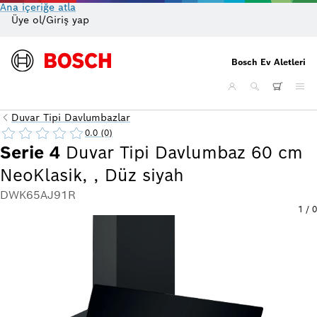
Ana içeriğe atla
Üye ol/Giriş yap
On
Bosch Ev Aletleri
Duvar Tipi Davlumbazlar
0.0 (0)
Serie 4
Duvar Tipi Davlumbaz 60 cm
NeoKlasik, , Düz siyah
DWK65AJ91R
1
/
0