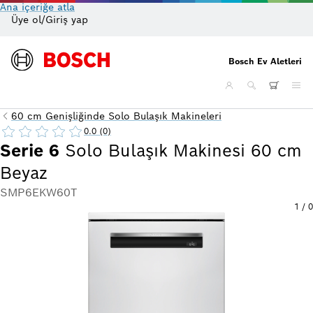
Ana içeriğe atla
Üye ol/Giriş yap
On
Bosch Ev Aletleri
60 cm Genişliğinde Solo Bulaşık Makineleri
0.0 (0)
Serie 6
Solo Bulaşık Makinesi 60 cm
Beyaz
SMP6EKW60T
1
/
0