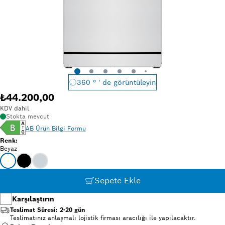
360 ° ' de görüntüleyin
₺44.200,00
KDV dahil
Stokta mevcut
AB Ürün Bilgi Formu
Renk
:
Beyaz
Sepete Ekle
Karşılaştırın
Teslimat Süresi: 2-20 gün
Teslimatınız anlaşmalı lojistik firması aracılığı ile yapılacaktır.