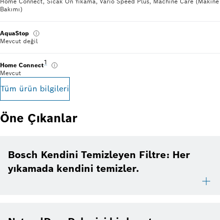
Home Connect, Sıcak Ön Yıkama, Vario Speed Plus, Machine Care (Makine
Bakımı)
AquaStop
Mevcut değil
Dipnot 1: Yarını bugünden yaşamak için akıllı telefon ve tab
1
Home Connect
Mevcut
Tüm ürün bilgileri
Öne Çıkanlar
Bosch Kendini Temizleyen Filtre: Her
yıkamada kendini temizler.