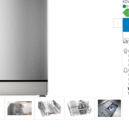
KDV
S