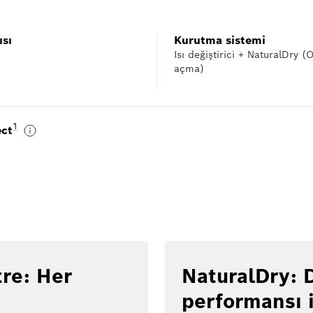
ısı
Kurutma sistemi
Isı değiştirici + NaturalDry 
açma)
Dipnot 1: Yarını bugünden yaşamak için akıllı telefon ve tabletinizden H
1
ct
tre: Her
NaturalDry: D
performansı i