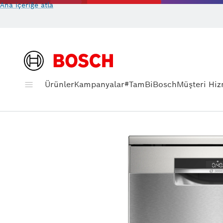
Ana içeriğe atla
Ürünler
Kampanyalar
#TamBiBosch
Müşteri Hiz