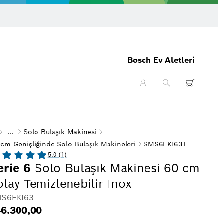
Online’da 14 gün 
Bosch Ev Aletleri
...
Solo Bulaşık Makinesi
cm Genişliğinde Solo Bulaşık Makineleri
SMS6EKI63T
5.0 (1)
erie 6
Solo Bulaşık Makinesi 60 cm
olay Temizlenebilir Inox
S6EKI63T
6.300,00