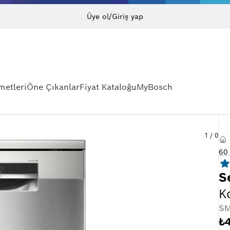
Üye ol/Giriş yap
metleri
Öne Çıkanlar
Fiyat Kataloğu
MyBosch
1
/
0
60 
S
K
SM
₺4