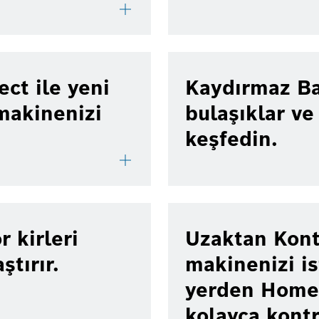
ct ile yeni
Kaydırmaz B
makinenizi
bulaşıklar ve
keşfedin.
 kirleri
Uzaktan Kontr
ştırır.
makinenizi is
yerden Home 
kolayca kontr