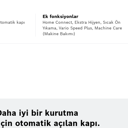
Ek fonksiyonlar
(Otomatik kapı
Home Connect, Ekstra Hijyen, Sıcak Ön
Yıkama, Vario Speed Plus, Machine Care
(Makine Bakımı)
ome Connect uygulamasını indirmeniz yeterli. Böylece dilediğiniz yerden her
aha iyi bir kurutma
çin otomatik açılan kapı.