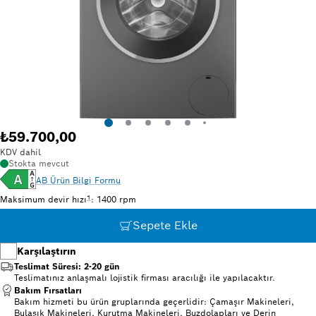
₺59.700,00
KDV dahil
Stokta mevcut
AB Ürün Bilgi Formu
Dipnot 1: Belirtilen değerler en uygun tam sayı değerleri esas olacak şe
1
Maksimum devir hızı
: 1400 rpm
Sepete Ekle
Karşılaştırın
Teslimat Süresi: 2-20 gün
Teslimatınız anlaşmalı lojistik firması aracılığı ile yapılacaktır.
Bakım Fırsatları
Bakım hizmeti bu ürün gruplarında geçerlidir: Çamaşır Makineleri,
Bulaşık Makineleri, Kurutma Makineleri, Buzdolapları ve Derin