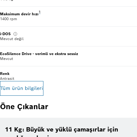
Dipnot 1: Belirtilen değerler en uygun tam sayı değerl
1
Maksimum devir hızı
1400 rpm
i-DOS
Mevcut değil
EcoSilence Drive - verimli ve ekstra sessiz
Mevcut
Renk
Antrasit
Tüm ürün bilgileri
Öne Çıkanlar
11 Kg: Büyük ve yüklü çamaşırlar için