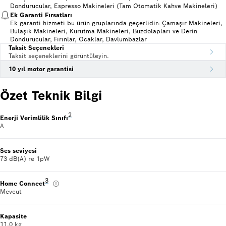
Dondurucular, Espresso Makineleri (Tam Otomatik Kahve Makineleri)
Ek Garanti Fırsatları
Ek garanti hizmeti bu ürün gruplarında geçerlidir: Çamaşır Makineleri,
Bulaşık Makineleri, Kurutma Makineleri, Buzdolapları ve Derin
Dondurucular, Fırınlar, Ocaklar, Davlumbazlar
Taksit Seçenekleri
Taksit seçeneklerini görüntüleyin.
10 yıl motor garantisi
Özet Teknik Bilgi
Dipnot 2: Enerji Verimlilik Sınıfı Ölçeği (A'dan G'ye)
2
Enerji Verimlilik Sınıfı
A
Ses seviyesi
73 dB(A) re 1pW
Dipnot 3: Yarını bugünden yaşamak için akıllı telefon ve tab
3
Home Connect
Mevcut
Kapasite
11.0 kg