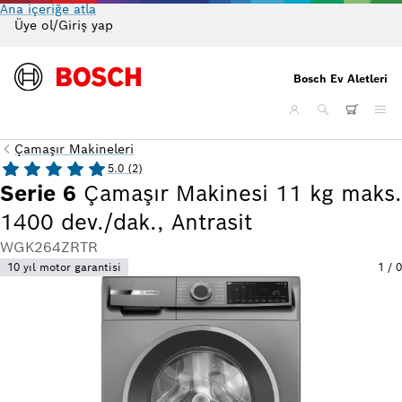
Ana içeriğe atla
Üye ol/Giriş yap
On
Bosch Ev Aletleri
Çamaşır Makineleri
5.0 (2)
Serie 6
Çamaşır Makinesi 11 kg maks.
1400 dev./dak., Antrasit
WGK264ZRTR
10 yıl motor garantisi
1
/
0