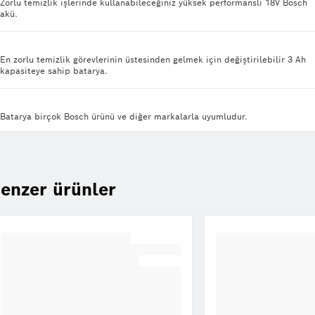
Zorlu temizlik işlerinde kullanabileceğiniz yüksek performanslı 18V Bosch
akü.
En zorlu temizlik görevlerinin üstesinden gelmek için değiştirilebilir 3 Ah
kapasiteye sahip batarya.
Batarya birçok Bosch ürünü ve diğer markalarla uyumludur.
enzer ürünler