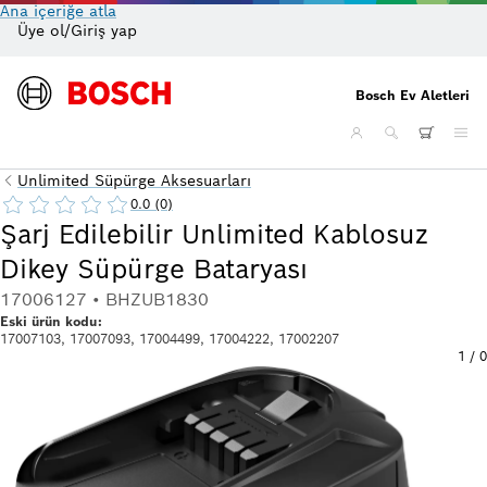
Ana içeriğe atla
Üye ol/Giriş yap
On
Bosch Ev Aletleri
Unlimited Süpürge Aksesuarları
0.0 (0)
Şarj Edilebilir Unlimited Kablosuz
Dikey Süpürge Bataryası
17006127 • BHZUB1830
Eski ürün kodu:
17007103, 17007093, 17004499, 17004222, 17002207
1
/
0