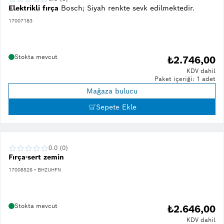
Elektrikli fırça
Bosch; Siyah renkte sevk edilmektedir.
17007183
Stokta mevcut
₺2.746,00
KDV dahil
Paket içeriği: 1 adet
Mağaza bulucu
Sepete Ekle
0.0 (0)
Fırça-sert zemin
17008526 • BHZUHFN
Stokta mevcut
₺2.646,00
KDV dahil