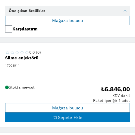
Öne çıkan özellikler
Mağaza bulucu
Karşılaştırın
0.0 (0)
Silme enjektörü
17008911
Stokta mevcut
₺6.846,00
KDV dahil
Paket içeriği: 1 adet
Mağaza bulucu
Sepete Ekle