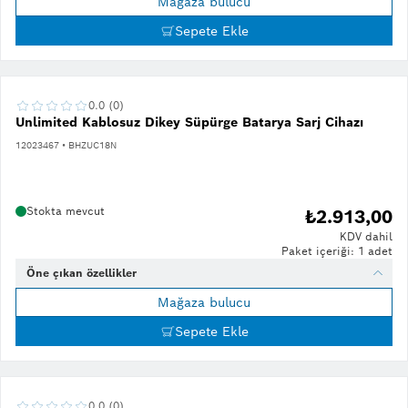
Mağaza bulucu
Sepete Ekle
0.0 (0)
Unlimited Kablosuz Dikey Süpürge Batarya Sarj Cihazı
12023467 • BHZUC18N
Stokta mevcut
₺2.913,00
KDV dahil
Paket içeriği: 1 adet
Öne çıkan özellikler
Mağaza bulucu
Sepete Ekle
0.0 (0)