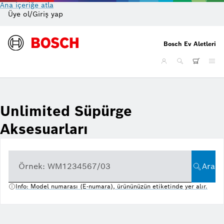
Ana içeriğe atla
Üye ol/Giriş yap
On
Bosch Ev Aletleri
Unlimited Süpürge
Aksesuarları
Örnek: WM1234567/03
Ara
Info: Model numarası (E-numara), ürününüzün etiketinde yer alır.