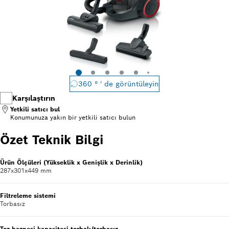
360 ° ' de görüntüleyin
Karşılaştırın
Yetkili satıcı bul
Konumunuza yakın bir
yetkili satıcı bulun
Özet Teknik Bilgi
Ürün Ölçüleri (Yükseklik x Genişlik x Derinlik)
287x301x449 mm
Filtreleme sistemi
Torbasız
Toz haznesi kapasitesi torbalı/torbasız