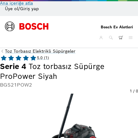
Ana içeriğe atla
Üye ol/Giriş yap
On
Bosch Ev Aletleri
Toz Torbasız Elektrikli Süpürgeler
5.0 (1)
Serie 4
Toz torbasız Süpürge
ProPower Siyah
BGS21POW2
1
/
0