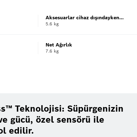
Aksesuarlar cihaz dışındayken
5.6 kg
süpürgenin ağırlığı
Net Ağırlık
7.6 kg
s™ Teknolojisi: Süpürgenizin
e gücü, özel sensörü ile
l edilir.