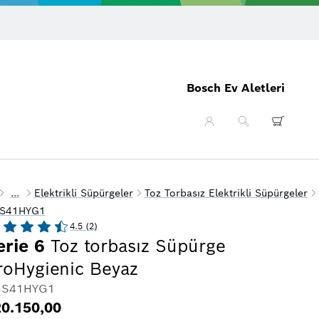
Online’da 14 gün 
Bosch Ev Aletleri
...
Elektrikli Süpürgeler
Toz Torbasız Elektrikli Süpürgeler
S41HYG1
4.5 (2)
erie 6
Toz torbasız Süpürge
roHygienic Beyaz
S41HYG1
0.150,00