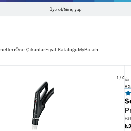
Üye ol/Giriş yap
metleri
Öne Çıkanlar
Fiyat Kataloğu
MyBosch
1
/
0
BG
S
P
BG
₺2