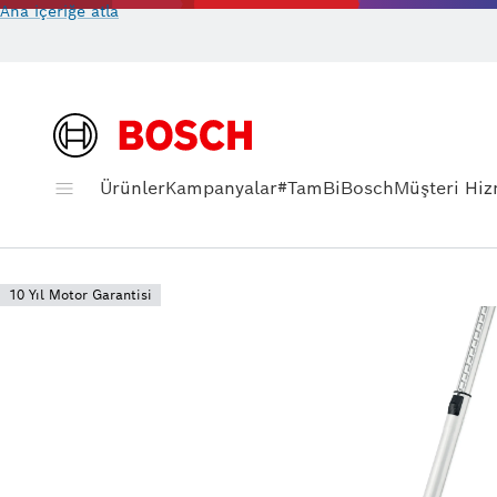
Ana içeriğe atla
Ürünler
Kampanyalar
#TamBiBosch
Müşteri Hiz
10 Yıl Motor Garantisi