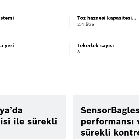
istemi
Toz haznesi kapasitesi
2.4 litre
torbalı/torbasız
a yeri
Tekerlek sayısı
3
nya’da
SensorBagles
si ile sürekli
performansı v
sürekli kontro