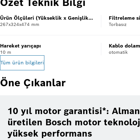
Özet Teknik Bilgi
Ürün Ölçüleri (Yükseklik x Genişlik x
Filtreleme s
267x324x474 mm
Torbasız
Derinlik)
Hareket yarıçapı
Kablo dolam
10 m
otomatik
Tüm ürün bilgileri
Öne Çıkanlar
10 yıl motor garantisi*: Alma
üretilen Bosch motor teknoloji
yüksek performans