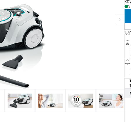
KDV
S