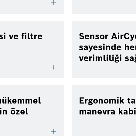
 ve filtre
Sensor AirCyc
sayesinde he
verimliliği sa
: mükemmel
Ergonomik ta
çin özel
manevra kabi