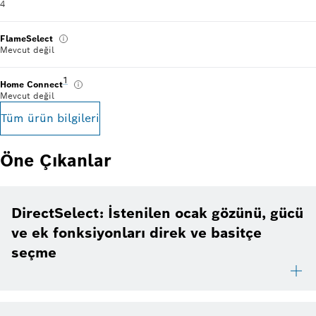
4
FlameSelect
Mevcut değil
Dipnot 1: Yarını bugünden yaşamak için akıllı telefon ve tab
1
Home Connect
Mevcut değil
Tüm ürün bilgileri
Öne Çıkanlar
DirectSelect: İstenilen ocak gözünü, gücü
ve ek fonksiyonları direk ve basitçe
seçme