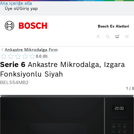
Ana içeriğe atla
Üye ol/Giriş yap
On
Bosch Ev Aletleri
Ankastre Mikrodalga Fırın
0.0 (0)
Serie 6
Ankastre Mikrodalga, Izgara
Fonksiyonlu Siyah
BEL554MB2
1
/
0