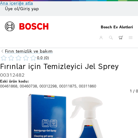
Ana içeriğe atla
Üye ol/Giriş yap
On
Bosch Ev Aletleri
Fırın temizlik ve bakım
0.0 (0)
Fırınlar için Temizleyici Jel Sprey
00312482
Eski ürün kodu:
00461868, 00460738, 00312298, 00311875, 00311860
1
/
0