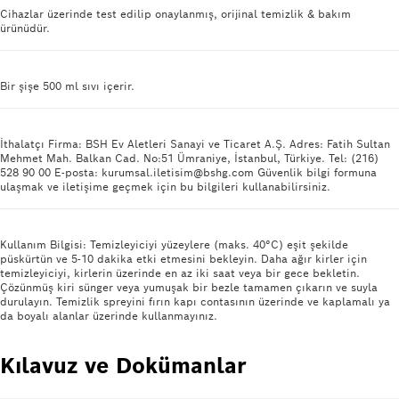
Cihazlar üzerinde test edilip onaylanmış, orijinal temizlik & bakım
ürünüdür.
Bir şişe 500 ml sıvı içerir.
İthalatçı Firma: BSH Ev Aletleri Sanayi ve Ticaret A.Ş. Adres: Fatih Sultan
Mehmet Mah. Balkan Cad. No:51 Ümraniye, İstanbul, Türkiye. Tel: (216)
528 90 00 E-posta: kurumsal.iletisim@bshg.com Güvenlik bilgi formuna
ulaşmak ve iletişime geçmek için bu bilgileri kullanabilirsiniz.
Kullanım Bilgisi: Temizleyiciyi yüzeylere (maks. 40°C) eşit şekilde
püskürtün ve 5-10 dakika etki etmesini bekleyin. Daha ağır kirler için
temizleyiciyi, kirlerin üzerinde en az iki saat veya bir gece bekletin.
Çözünmüş kiri sünger veya yumuşak bir bezle tamamen çıkarın ve suyla
durulayın. Temizlik spreyini fırın kapı contasının üzerinde ve kaplamalı ya
da boyalı alanlar üzerinde kullanmayınız.
Kılavuz ve Dokümanlar