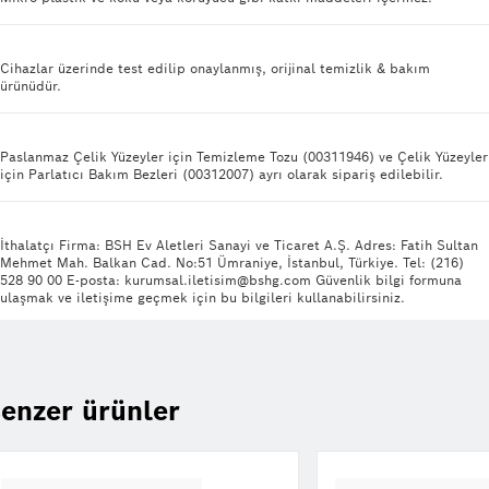
Cihazlar üzerinde test edilip onaylanmış, orijinal temizlik & bakım
ürünüdür.
Paslanmaz Çelik Yüzeyler için Temizleme Tozu (00311946) ve Çelik Yüzeyler
için Parlatıcı Bakım Bezleri (00312007) ayrı olarak sipariş edilebilir.
İthalatçı Firma: BSH Ev Aletleri Sanayi ve Ticaret A.Ş. Adres: Fatih Sultan
Mehmet Mah. Balkan Cad. No:51 Ümraniye, İstanbul, Türkiye. Tel: (216)
528 90 00 E-posta: kurumsal.iletisim@bshg.com Güvenlik bilgi formuna
ulaşmak ve iletişime geçmek için bu bilgileri kullanabilirsiniz.
enzer ürünler