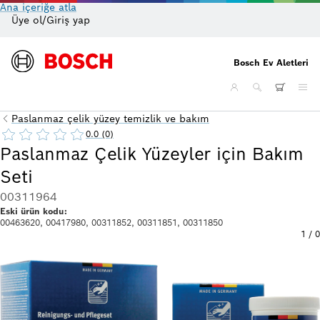
Ana içeriğe atla
Üye ol/Giriş yap
On
Bosch Ev Aletleri
Paslanmaz çelik yüzey temizlik ve bakım
0.0 (0)
Paslanmaz Çelik Yüzeyler için Bakım
Seti
00311964
Eski ürün kodu:
00463620, 00417980, 00311852, 00311851, 00311850
1
/
0