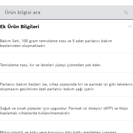
Ürün bilgisi ara
Ek Ürün Bilgileri
Bakım Seti, 100 gram temizleme tozu ve 5 adet parlatıcı bakım
bezlerinden oluşmaktadır.
Temizleme tozu, kir ve lekeleri yüzeyi çizmeden yok eder.
Parlatıcı bakım bezleri ise, cihaz yüzeyinde kir ve parmak izi gibi lekelerin
oluşmasını geciktiren özel parlatıcı bakım yağı içerir.
Soğuk ve sıcak yüzeyler için uygundur. Parmak izi önleyici (AFP) ve folyo
kaplamalı cihazlarda kullanılmamalıdır.
Mikro plastik ve koku veya koruyucu gibi katkı maddeleri içermez.