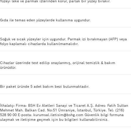
Yüzeyi leke ve parmak izlerinden korur, parlak bir yüzey bırakır.
Gıda ile temas eden yüzeylerde kullanıma uygundur.
Soğuk ve sıcak yüzeyler için uygundur. Parmak izi bırakmayan (AFP) veya
folyo kaplamalı cihazlarda kullanılmamalıdır.
Cihazlar üzerinde test edilip onaylanmış, orijinal temizlik & bakım
ürünüdür.
Bir paket üründe 5 adet bakım bezi bulunmaktadır.
İthalatçı Firma: BSH Ev Aletleri Sanayi ve Ticaret A.Ş. Adres: Fatih Sultan
Mehmet Mah. Balkan Cad. No:51 Ümraniye, İstanbul, Türkiye. Tel: (216)
528 90 00 E-posta: kurumsal.iletisim@bshg.com Güvenlik bilgi formuna
ulaşmak ve iletişime geçmek için bu bilgileri kullanabilirsiniz.