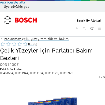
Ana içeriğe atla
Üye ol/Giriş yap
On
Bosch Ev Aletleri
Paslanmaz çelik yüzey temizlik ve bakım
0.0 (0)
Çelik Yüzeyler için Parlatıcı Bakım
Bezleri
00312007
Eski ürün kodu:
00461554, 00311944, 00311134, 00311129, 00310979
1
/
0